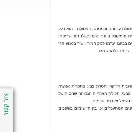
פסולת עירונית ובמטמנות פסולת - הוא דלק
 והמקובל ביותר הינו ניצולו תוך שריפתו
בביוגז יגרמו לנזק חמור וישיר במנוע הגז
הזרמתו למנוע הגז.
ת מפיק גז מתאן (CH4) שהינו תרכובת אורגנית דליקה וחסרת צבע בתכולת אנרגיה
ב העיקרי בגז טבעי. תכולת האנרגיה הגבוהה שחסית של
 חשמל ואנרגיה טרמית.
ים המתעכלים וכן בין היישומים בשפכים