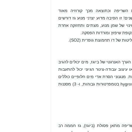
תחמוצת גופרית (SO2) וחומצה גופרתית (H2SO4) בעת השריפה וכתוצאה מכך קורוזיה מאוד
ים! זו הסיבה מדוע יצרני מנוע גז דורשים
 עלויות תפעול לשינוי של שמן מנוע, מצתים ותחזוקה אחרת
בתקופת שיפוץ ומורדות הפסקה.
ערך האנרגטי של ביוגז, מים יכולים להגיב
 או עיצוב עבודה-צינור הגיוני יכול להתעבות
ת. מנגנוני הסרת אדי מים חלופיים כוללים
ספיחה על: (1) ג'ל סיליקה וAl2O3 בנקודות טל נמוכים, (2) גליקול ומלחי hygroscopic בטמפרטורות גבוהות, ו- 3) מסננות
ריפה מתאן פסולת (ביוגז), גז חממה רב