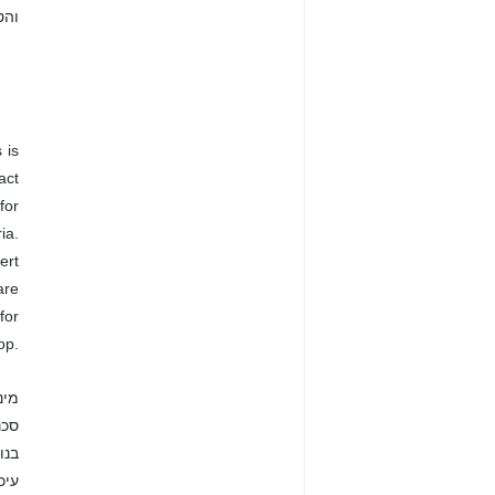
והט
 is
act
for
ia.
ert
are
for
op.
עיכול ר