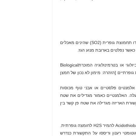
מימן גופרתי בשילוב עם אדי המים ביוגז יכול ליצור חומצה גופרתית (H2SO4) ודו תחמוצת גופרית (SO2) שהינים מאכלים
 כאשר נפלטים בארובת מנוע הגז.
הטכנולוגיה המומלצת להפחתת שיעור המימן הגופריתי בביו גז הינה פילטר ביולוגי או בטרמינולוגיה המוכרתBiological
ות גופרתיים [הזהרה: מימון לא נכון של חמצן
 אלמנטים פלסטיים או אבני טוף מכוסות
עלה. האלמנטיים כאמור מגדילים את שטח
שורת האריזה מגדילה את שטח פן קשר בין
כאשר כמויות מוגבלות של חמצן מתווספות ביוגז, חיידקים ספציפיים כגון Acidothiobacillus להמיר H2S לחומצה גופרתית.
אוטומטי רענון וריססו על התקשורת כנדרש