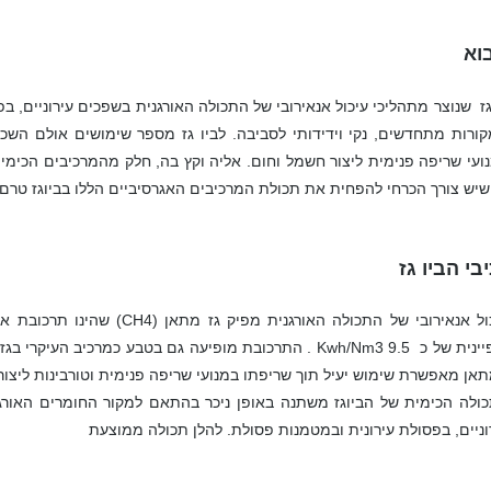
וא
גז שנוצר מתהליכי עיכול אנאירובי של התכולה האורגנית בשפכים עירוניים, ב
ורות מתחדשים, נקי וידידותי לסביבה. לביו גז מספר שימושים אולם השכיח
ועי שריפה פנימית ליצור חשמל וחום. אליה וקץ בה, חלק מהמרכיבים הכימיים 
שיש צורך הכרחי להפחית את תכולת המרכיבים האגרסיביים הללו בביוגז טרם 
בי הביו גז
עיכול אנאירובי של התכולה האורגני
אופיינית של כ 9.5 Kwh/Nm3 . התרכובת מופיעה גם בטבע כמרכי
אן מאפשרת שימוש יעיל תוך שריפתו במנועי שריפה פנימית וטורבינות ליצור
ולה הכימית של הביוגז משתנה באופן ניכר בהתאם למקור החומרים האורגנ
וניים, בפסולת עירונית ובמטמנות פסולת. להלן תכולה ממוצעת