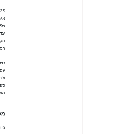
אגר
יגד
תקני א
הסר
כשמ
ולה
מול
מס
ביו