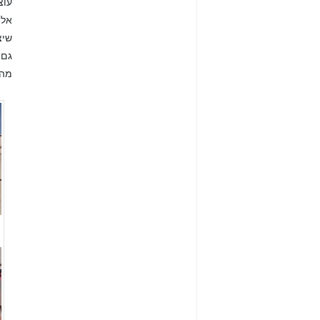
עוצ
אלי
גם 
מהו