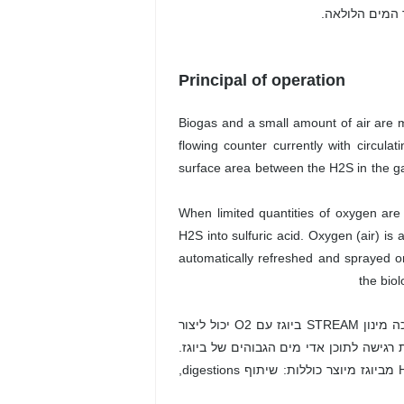
 המים הלולאה.
Principal of operation
Biogas and a small amount of air are 
flowing counter currently with circula
surface area between the H2S in the gas
When limited quantities of oxygen are 
H2S into sulfuric acid. Oxygen (air) is
automatically refreshed and sprayed o
the bio
מינון חמצן יכול להפחית H2S למתחת לרמות 50ppm מביוגז [אזהרה: לא כהלכה מינון STREAM ביוגז עם O2 יכול ליצור
רי. שיטה זו יכולה להיות רגישה לתוכן אדי מים הגבוהים של ביוגז.
בנוסף לנקות של ביוגז של H2S לאחר שהופק, שיטות זמינות לצמצום תוכן H2S מביוגז מיוצר כוללות: שיתוף digestions,