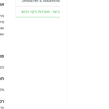
Jenbacher & Waukesha
או
ביוגז - מערכות ניקוי ויבוש
מתא
סיל
ide
ter
פו
H2O
תכ
45-70% 30-55% ~2% ~ppm
רכי
הרכ