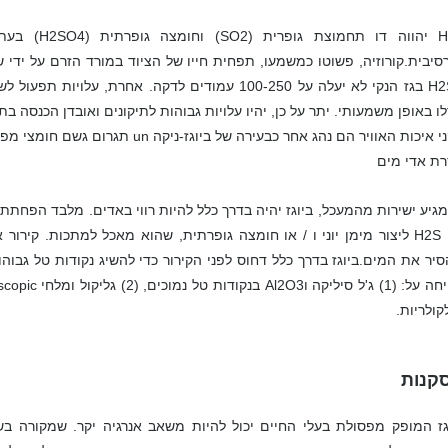
H2S יהווה דו 
סיבית.קורוזיה, פשוטו כמשמעו, תפחית חייו של הציוד במורד הזרם על ידי שנ
שH2S בגז הנקי לא יעלה על 100-250 עמודים לדקה. אחרת,
לו באופן משמעותי. יתר על כן, יהיו עלויות גבוהות לתיקונים ואובדן הכנסה 
יכות האוויר הם נהג אחר כבעירה של ביוגז-ניקה un תגרום גשם חומצי מפליטות של דו תחמוצת גופרית (SO2).
ת אדי מים
גיע ישירות מהמעכל, ביוגז יהיה בדרך כלל להיות רווי באדים. מלבד הפחתת ה
עם H2S ליצור מימן יוני ו / או חומצה גופרתית, שהוא מאכל למתכות. קירור
סיר את המים.ביוגז בדרך כלל דחוס לפני הקירור כדי להשיג נקודות טל גבוהו
קולריות.
קנות
גז המופק מפסולת בעלי החיים יכול להיות משאב אנרגיה יקר. שמקורה בש