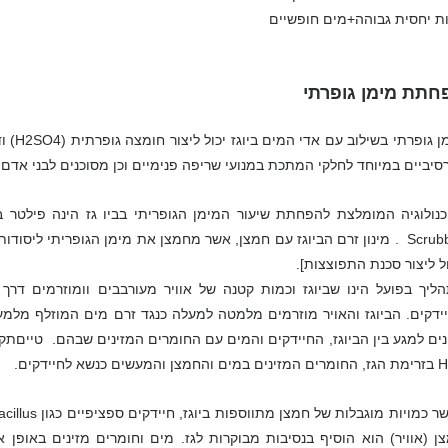
ת יחסית גבוהה+מים חופשיים
חתת מימן גופרתי
סיביים במיוחד לחלקי המתכת במנועי שריפה פנימיים וכן מסוכנים לבני אדם
Scrubber . מינון זרם הביוגז עם חמצן, אשר מחמצן את מימן הגופריתי ליסוד
ל ליצור סכנת התפוצצות].
ליך בפועל הינו שביוגז וכמות קטנה של אוויר מעורבבים וומוזרמים דרך
ידקים. הביוגז והאויר מוזרמים מלמטה למעלה כנגד זרם מים המוזלף מלמ
ים למגע בין הביוגז, החיידקים והמים עם החומרים המזינים שבהם. טייםתק
ן והמעשים כנשא לחיידקים.
ן (אוויר) הוא הוסיף בנסיבות מבוקרות לגז. מים וחומרים מזינים באופן 