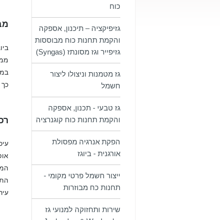
כוח
מב
גזיפיקציה – תיכנון, אספקה
והקמת תחנות כוח מבוססות
ביו
גזיפייר וגז מסונתז (Syngas)
ממק
במנ
גז מטמנות וניצולו ליצור
כך 
חשמל
גז טבעי - תכנון, אספקה
והקמת תחנות כוח קוגנרציה
רכי
הפקת אנרגיה מפסולת
אורגנית - ביוגז
המת
ייצור חשמל פרטי מקומי -
התכ
תחנות כח מבוזרות
עיר
שירות ותחזוקה למנועי גז