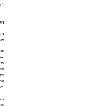
לחו
הפ
אגר
עלו
התה
בחי
הפנ
H2S בזרימת הגז, החומרים המזינים במים והחמצ
חמצ