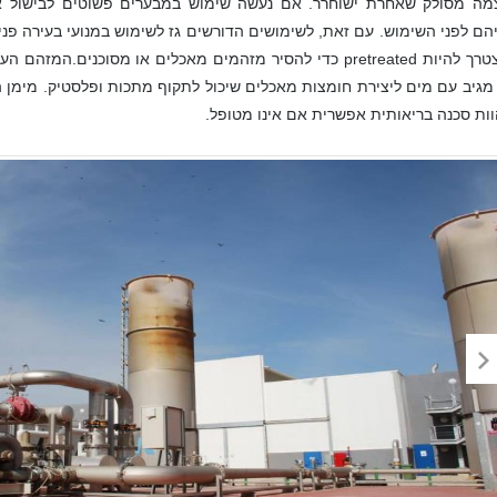
מה מסולק שאחרת ישוחרר. אם נעשה שימוש במבערים פשוטים לבישול או
הם לפני השימוש. עם זאת, לשימושים הדורשים גז לשימוש במנועי בעירה פנימי
שיצטרך להיות pretreated כדי להסיר מזהמים מאכלים או מסוכנים.ה
מגיב עם מים ליצירת חומצות מאכלים שיכול לתקוף מתכות ופלסטיק. מימן ה
ות סכנה בריאותית אפשרית אם אינו מטופל.