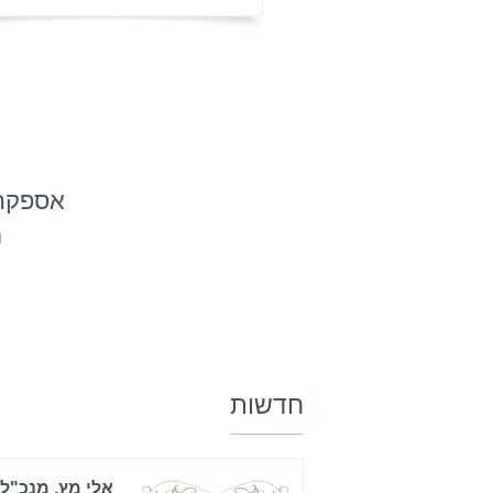
אספקה ומתן
ת
חדשות
אלי מץ, מנכ"ל 