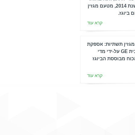
'איש השנה' לשנת 2014, מטעם מגזין
 ביוגז.
קרא עוד
גזין תשתיות: אספקת
8 מנועי הגז מבית GE על-ידי מדי
וח מבוססת הביוגז
קרא עוד
קבלת פרס חדשנות 'Learn and
Adapt to Win - Plant
קרא עוד