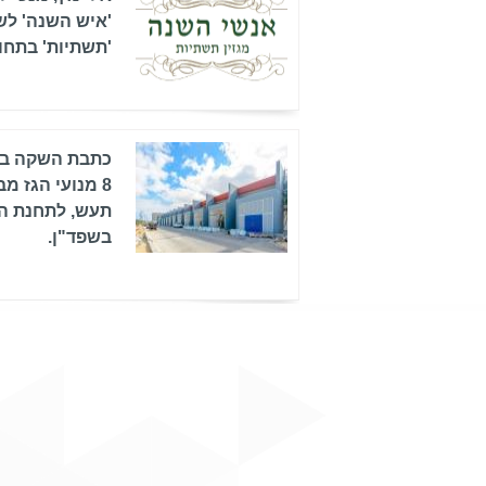
'תשתיות' בתחום
כתבת השקה במ
תעש, לתחנת הכ
בשפד"ן.
ing New Flags'