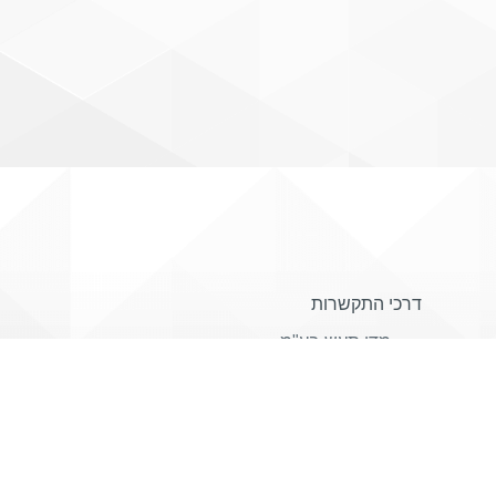
דרכי התקשרות
מדי תעש בע"מ
יד חרוצים 6
כפר סבא ת.ד. 2480
מיקוד 4464101
mail@mdts.co.il